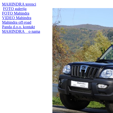
MAHINDRA terenci
FOTO galerija
FOTO Mahindra
VIDEO Mahindra
Mahindra off-road
Panda d.o.o. kontakt
MAHINDRA _ o nama